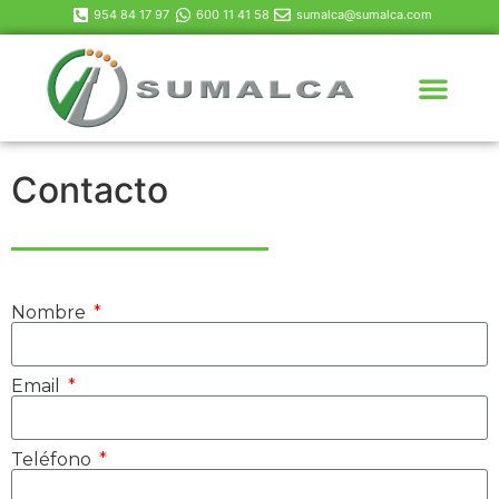
954 84 17 97
600 11 41 58
sumalca@sumalca.com
Contacto
Nombre
Email
Teléfono